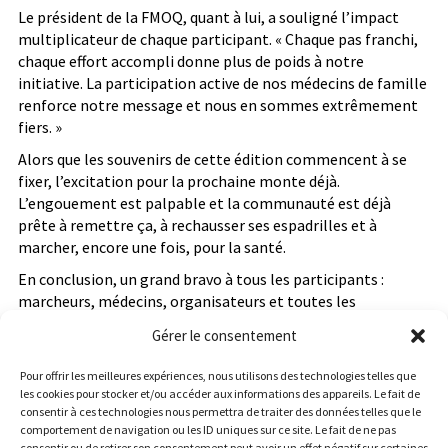
Le président de la FMOQ, quant à lui, a souligné l’impact
multiplicateur de chaque participant. « Chaque pas franchi,
chaque effort accompli donne plus de poids à notre
initiative. La participation active de nos médecins de famille
renforce notre message et nous en sommes extrêmement
fiers. »
Alors que les souvenirs de cette édition commencent à se
fixer, l’excitation pour la prochaine monte déjà.
L’engouement est palpable et la communauté est déjà
prête à remettre ça, à rechausser ses espadrilles et à
marcher, encore une fois, pour la santé.
En conclusion, un grand bravo à tous les participants :
marcheurs, médecins, organisateurs et toutes les
personnes en coulisse qui ont fait de cet événement un
Gérer le consentement
succès mémorable. La promesse est déjà faite : nous nous
retrouverons l’année prochaine, pour de nouveaux défis et
Pour offrir les meilleures expériences, nous utilisons des technologies telles que
encore plus de moments inoubliables.
les cookies pour stocker et/ou accéder aux informations des appareils. Le fait de
consentir à ces technologies nous permettra de traiter des données telles que le
comportement de navigation ou les ID uniques sur ce site. Le fait de ne pas
consentir ou de retirer son consentement peut avoir un effet négatif sur certaines