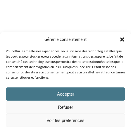
Gérer le consentement
Pour offrir les meilleures expériences, nous utilisons des technologies telles que
les cookies pour stocker et/ou accéder aux informations des appareils. Le fait de
consentir à ces technologies nous permettra de traiter des données telles que le
comportement de navigation ou les ID uniques sur ce site. Le fait de ne pas
consentir ou de retirer son consentement peut avoir un effet négatif sur certaines
caractéristiques et fonctions.
Accepter
Refuser
AMOBSL
Voir les préférences
Copyright 2026 © Tous droits réservés, Association des médecins omnipraticiens du Bas-
Saint-Laurent