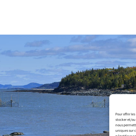
Pour offrir le
stocker et/ou
nous permettr
uniques sur c
négatif sur c