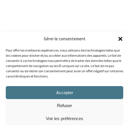
Gérer le consentement
Pour offrir les meilleures expériences, nous utilisons des technologies telles que
les cookies pour stocker et/ou accéder aux informations des appareils. Le fait de
consentir à ces technologies nous permettra de traiter des données telles que le
comportement de navigation ou les ID uniques sur ce site. Le fait de ne pas
consentir ou de retirer son consentement peut avoir un effet négatif sur certaines
caractéristiques et fonctions.
Accepter
Refuser
AMOBSL
Voir les préférences
Copyright 2026 © Tous droits réservés, Association des médecins omnipraticiens du Bas-
Saint-Laurent