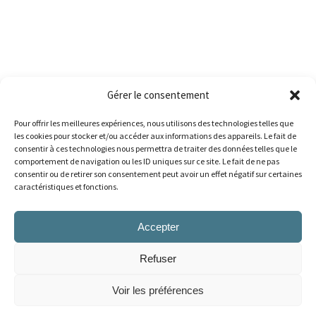
Gérer le consentement
Pour offrir les meilleures expériences, nous utilisons des technologies telles que
les cookies pour stocker et/ou accéder aux informations des appareils. Le fait de
consentir à ces technologies nous permettra de traiter des données telles que le
comportement de navigation ou les ID uniques sur ce site. Le fait de ne pas
consentir ou de retirer son consentement peut avoir un effet négatif sur certaines
caractéristiques et fonctions.
Accepter
Refuser
AMOBSL
Voir les préférences
Copyright 2026 © Tous droits réservés, Association des médecins omnipraticiens du Bas-
Saint-Laurent